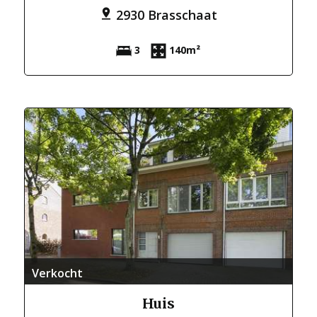
2930 Brasschaat
3
140m²
Verkocht
Huis