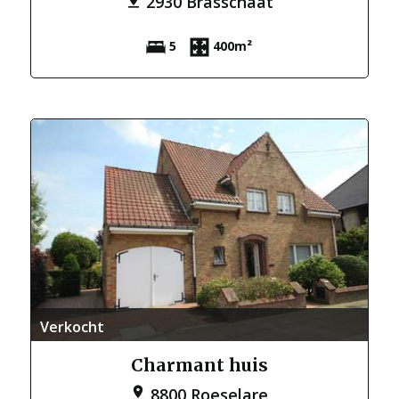
2930 Brasschaat
5
400m²
Verkocht
Charmant huis
8800 Roeselare