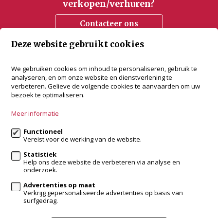
verkopen/verhuren?
Contacteer ons
Deze website gebruikt cookies
accent vastgoed
We gebruiken cookies om inhoud te personaliseren, gebruik te
analyseren, en om onze website en dienstverlening te
Bredabaan 505
verbeteren. Gelieve de volgende cookies te aanvaarden om uw
2930 Brasschaat
bezoek te optimaliseren.
+32 3 288 34 70
Meer informatie
info@accentvastgoed.be
Functioneel
Vereist voor de werking van de website.
Volg ons op:
Statistiek
Help ons deze website de verbeteren via analyse en
onderzoek.
Advertenties op maat
Verkrijg gepersonaliseerde advertenties op basis van
surfgedrag.