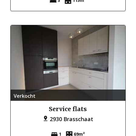
3
115m²
Verkocht
Service flats
2930 Brasschaat
1
69m²