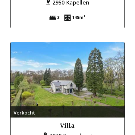
2950 Kapellen
3
145m²
Verkocht
Villa