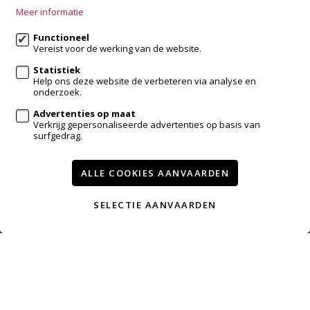
Meer informatie
info@accentvastgoed.be
Functioneel
Vereist voor de werking van de website.
Volg ons op:
Statistiek
Help ons deze website de verbeteren via analyse en
onderzoek.
Advertenties op maat
Verkrijg gepersonaliseerde advertenties op basis van
surfgedrag.
ALLE COOKIES AANVAARDEN
Te koop
Te huur
Referenties
Contact
Verkopen met accent
SELECTIE AANVAARDEN
Wijzig cookie voorkeuren
voorwaarden
privacy
powered by Whise
website door FW4