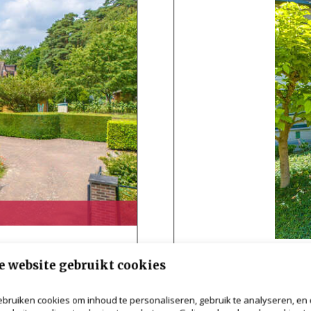
Huis
e website gebruikt cookies
2930 Brasschaat
160m²
1
1
bruiken cookies om inhoud te personaliseren, gebruik te analyseren, en
€ 420.000