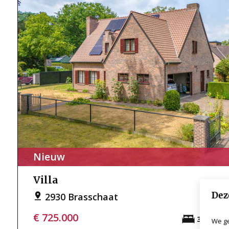
Nieuw
Villa
Dez
2930 Brasschaat
€ 725.000
3
We ge