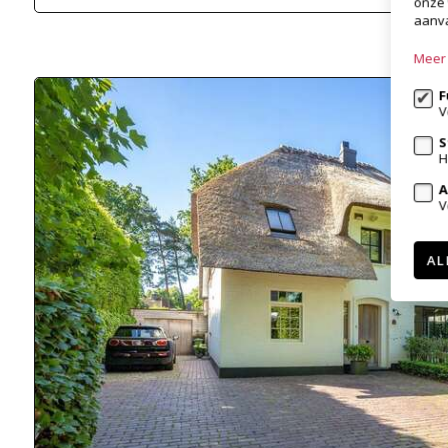
onze 
aanva
Meer 
F
V
S
H
A
V
AL