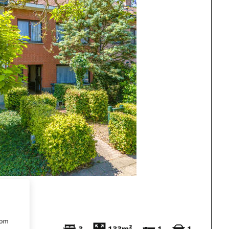
 om
3
133m²
1
1