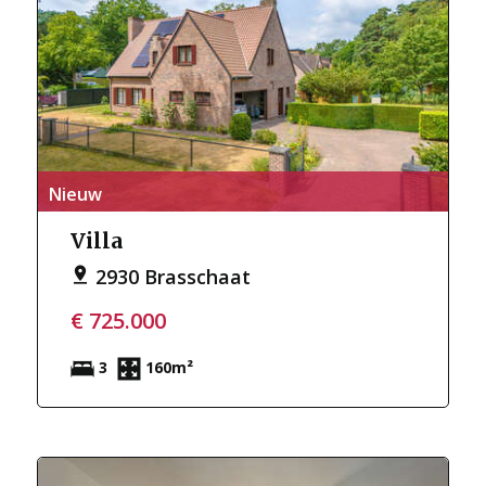
Nieuw
Villa
2930 Brasschaat
€ 725.000
3
160m²