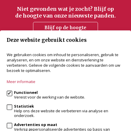
Niet gevonden wat je zocht? Blijf op
de hoogte van onze nieuwste panden.
Blijf op de hoogte
Deze website gebruikt cookies
accent vastgoed
We gebruiken cookies om inhoud te personaliseren, gebruik te
analyseren, en om onze website en dienstverlening te
Bredabaan 505
verbeteren. Gelieve de volgende cookies te aanvaarden om uw
2930 Brasschaat
bezoek te optimaliseren.
+32 3 288 34 70
Meer informatie
info@accentvastgoed.be
Functioneel
Vereist voor de werking van de website.
Volg ons op:
Statistiek
Help ons deze website de verbeteren via analyse en
onderzoek.
Advertenties op maat
Verkrijg gepersonaliseerde advertenties op basis van