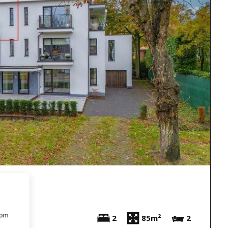
 om
2
85m²
2
e