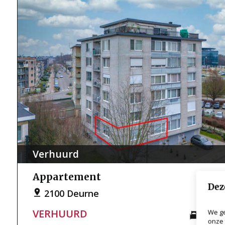
Verhuurd
Appartement
Dez
2100 Deurne
VERHUURD
We ge
2
onze 