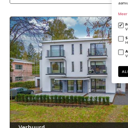
aanva
Meer 
F
V
S
H
A
V
AL
Verhuurd