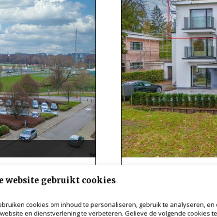
Appartement
e website gebruikt cookies
2930 Brasschaat
€ 1.350
bruiken cookies om inhoud te personaliseren, gebruik te analyseren, en
75m²
1
website en dienstverlening te verbeteren. Gelieve de volgende cookies t