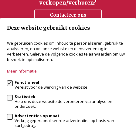
verkopen/verhuren?
Contacteer ons
Deze website gebruikt cookies
accent vastgoed
We gebruiken cookies om inhoud te personaliseren, gebruik te
analyseren, en om onze website en dienstverlening te
Bredabaan 505
verbeteren. Gelieve de volgende cookies te aanvaarden om uw
2930 Brasschaat
bezoek te optimaliseren.
+32 3 288 34 70
Meer informatie
info@accentvastgoed.be
Functioneel
Vereist voor de werking van de website.
Volg ons op:
Statistiek
Help ons deze website de verbeteren via analyse en
onderzoek.
Advertenties op maat
Verkrijg gepersonaliseerde advertenties op basis van
surfgedrag.