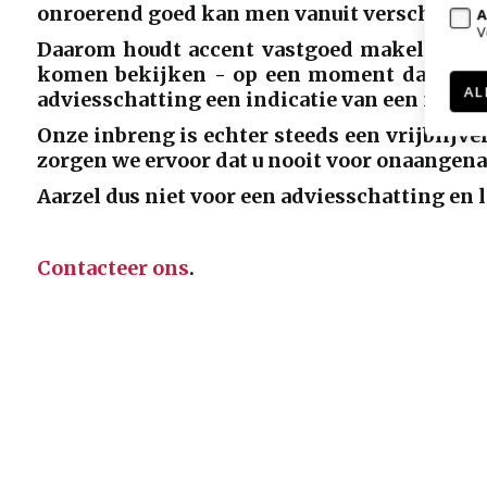
onroerend goed kan men vanuit verschillende
A
V
Daarom houdt accent vastgoed makelaars zi
komen bekijken - op een moment dat u het 
AL
adviesschatting een indicatie van een mogel
Onze inbreng is echter steeds een vrijblijve
zorgen we ervoor dat u nooit voor onaangen
Aarzel dus niet voor een adviesschatting en 
Contacteer ons
.