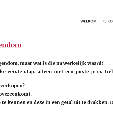
WELKOM
TE K
igendom
igendom, maar wat is die
nu werkelijk waard
?
ke eerste stap: alleen met een juiste prijs t
 verkopen?
g overeenkomt.
te kennen en deze in een getal uit te drukken. D