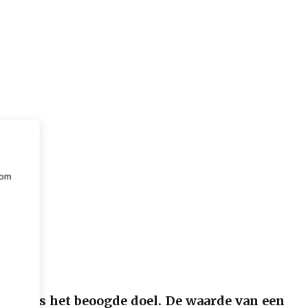
 om
e
en als het beoogde doel. De waarde van een