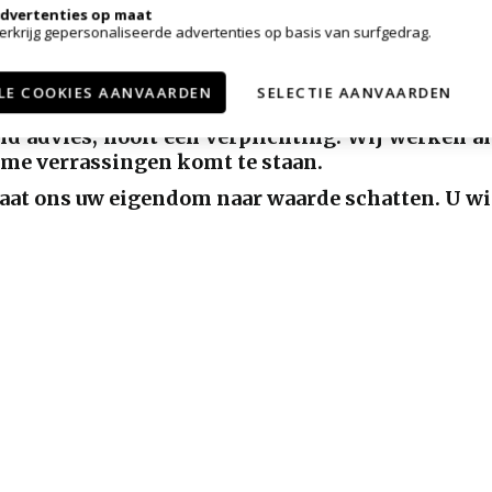
 invalshoeken bekijken: die van de verkoper, ko
dvertenties op maat
erkrijg gepersonaliseerde advertenties op basis van surfgedrag.
ch eraan voorafgaandelijk aan de verkoop ste
best past - en samen met u een eerste waarde
LE COOKIES AANVAARDEN
SELECTIE AANVAARDEN
ijke verkoopwaarde, en dat helemaal gratis.
nd advies, nooit een verplichting. Wij werken al
ame verrassingen komt te staan.
laat ons uw eigendom naar waarde schatten. U win