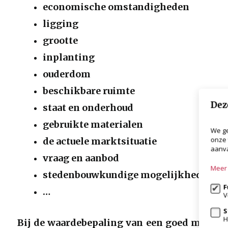
economische omstandigheden
ligging
grootte
inplanting
ouderdom
beschikbare ruimte
Dez
staat en onderhoud
gebruikte materialen
We ge
onze 
de actuele marktsituatie
aanva
vraag en aanbod
Meer 
stedenbouwkundige mogelijkheden
F
…
V
S
H
Bij de waardebepaling van een goed moet m