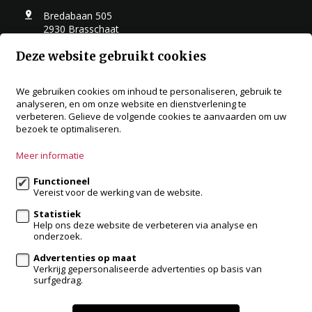
Bredabaan 505
2930 Brasschaat
+32 3 288 34 70
Deze website gebruikt cookies
info@accentvastgoed.be
We gebruiken cookies om inhoud te personaliseren, gebruik te
analyseren, en om onze website en dienstverlening te
Volg ons op:
verbeteren. Gelieve de volgende cookies te aanvaarden om uw
bezoek te optimaliseren.
Meer informatie
Functioneel
Vereist voor de werking van de website.
Statistiek
Te koop
Te huur
Referenties
Contact
Help ons deze website de verbeteren via analyse en
onderzoek.
Verkopen met accent
Advertenties op maat
Verkrijg gepersonaliseerde advertenties op basis van
Wijzig cookie voorkeuren
surfgedrag.