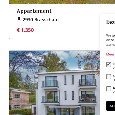
Appartement
2930 Brasschaat
Dez
€ 1.350
We ge
onze 
aanva
Meer 
F
V
S
H
A
V
AL