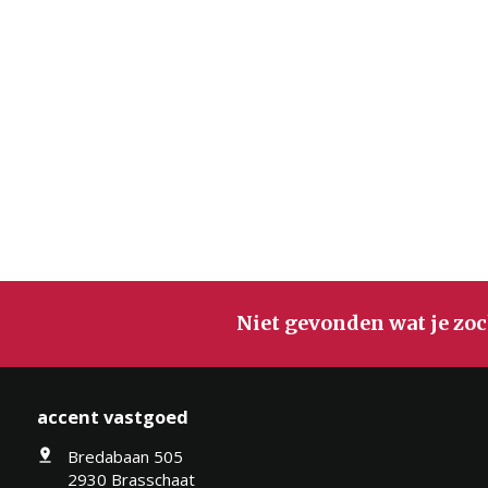
Niet gevonden wat je zoc
accent vastgoed
Bredabaan 505
2930 Brasschaat