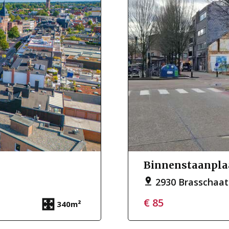
Binnenstaanpla
2930 Brasschaat
€ 85
340m²