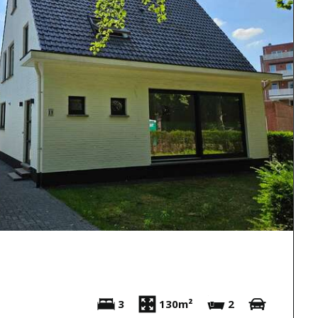
3
130m²
2