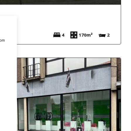
4
170m²
2
 om
e