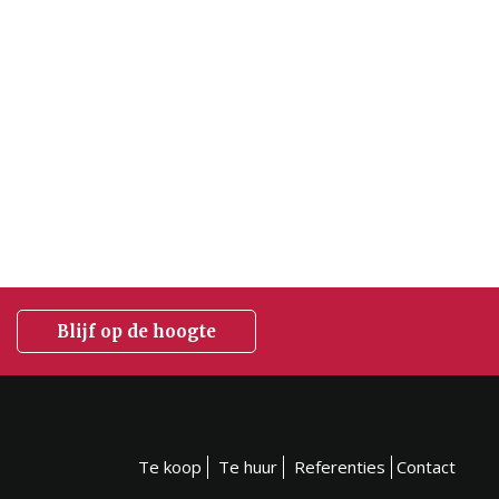
.
Blijf op de hoogte
Te koop
Te huur
Referenties
Contact