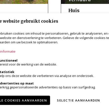
Huis
2930 Brasschaat
e website gebruikt cookies
VERHUURD
2
85m²
2
bruiken cookies om inhoud te personaliseren, gebruik te analyseren, en
website en dienstverlening te verbeteren. Gelieve de volgende cookies t
arden om uw bezoek te optimaliseren.
informatie
unctioneel
ereist voor de werking van de website.
tatistiek
elp ons deze website de verbeteren via analyse en onderzoek.
dvertenties op maat
erkrijg gepersonaliseerde advertenties op basis van surfgedrag.
LE COOKIES AANVAARDEN
SELECTIE AANVAARDEN