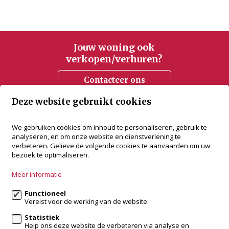
Jouw woning ook
verkopen/verhuren?
Contacteer ons
Deze website gebruikt cookies
accent vastgoed
We gebruiken cookies om inhoud te personaliseren, gebruik te
analyseren, en om onze website en dienstverlening te
Bredabaan 505
verbeteren. Gelieve de volgende cookies te aanvaarden om uw
2930 Brasschaat
bezoek te optimaliseren.
+32 3 288 34 70
Meer informatie
info@accentvastgoed.be
Functioneel
Vereist voor de werking van de website.
Volg ons op:
Statistiek
Help ons deze website de verbeteren via analyse en