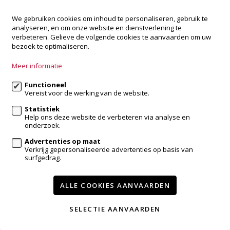
We gebruiken cookies om inhoud te personaliseren, gebruik te
analyseren, en om onze website en dienstverlening te
verbeteren. Gelieve de volgende cookies te aanvaarden om uw
bezoek te optimaliseren.
Meer informatie
Functioneel
Vereist voor de werking van de website.
Verkocht
Statistiek
Huis
Help ons deze website de verbeteren via analyse en
onderzoek.
2930 Brasschaat
Advertenties op maat
Verkrijg gepersonaliseerde advertenties op basis van
surfgedrag.
3
192m²
ALLE COOKIES AANVAARDEN
SELECTIE AANVAARDEN