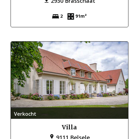
2930 Brasschaat
2
91m²
Verkocht
Villa
9111 Belsele