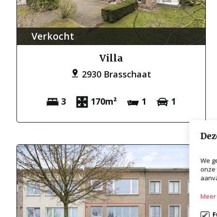
Verkocht
Villa
2930 Brasschaat
3
170m²
1
1
Dez
We ge
onze 
aanva
Meer 
F