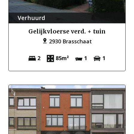
Verhuurd
Gelijkvloerse verd. + tuin
2930 Brasschaat
2
85m²
1
1