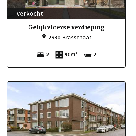
Verkocht
Gelijkvloerse verdieping
2930 Brasschaat
2
90m²
2