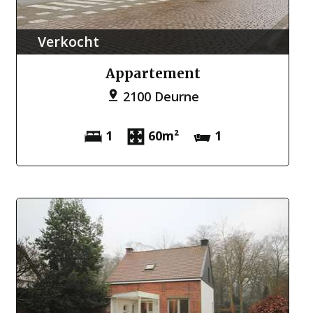
Verkocht
Appartement
2100 Deurne
1
60m²
1