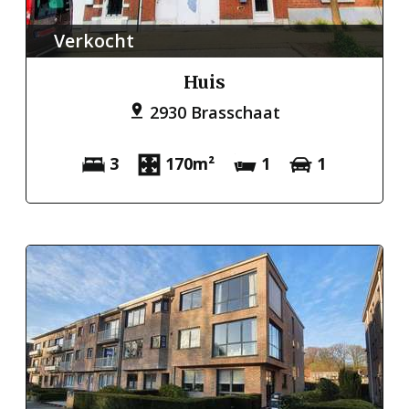
Verkocht
Huis
2930 Brasschaat
3
170m²
1
1