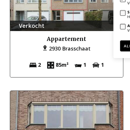
V
S
H
Verkocht
A
V
Appartement
AL
2930 Brasschaat
2
85m²
1
1