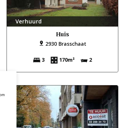
Verhuurd
Huis
2930 Brasschaat
3
170m²
2
 om
e