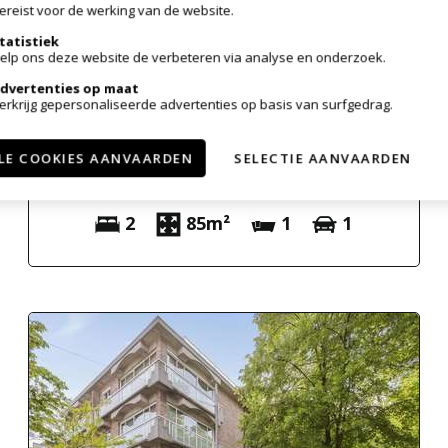
ereist voor de werking van de website.
tatistiek
elp ons deze website de verbeteren via analyse en onderzoek.
Verkocht
dvertenties op maat
erkrijg gepersonaliseerde advertenties op basis van surfgedrag.
Appartement
LE COOKIES AANVAARDEN
SELECTIE AANVAARDEN
2930 Brasschaat
2
85m²
1
1