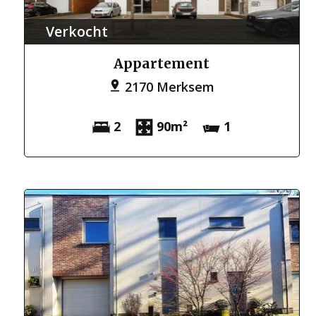
Verkocht
Appartement
2170 Merksem
2
90m²
1