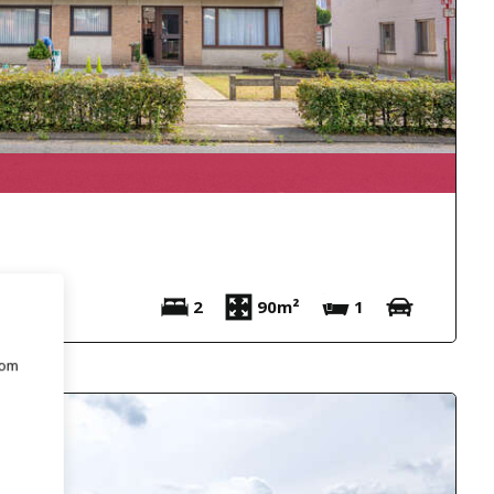
2
90m²
1
 om
e