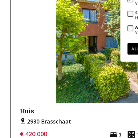
V
S
H
A
V
AL
Huis
2930 Brasschaat
€ 420.000
3