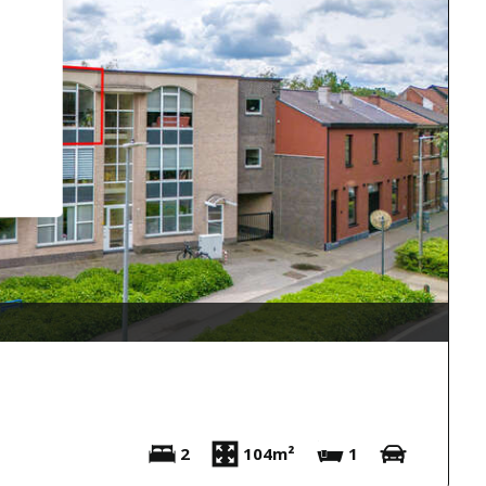
2
104m²
1