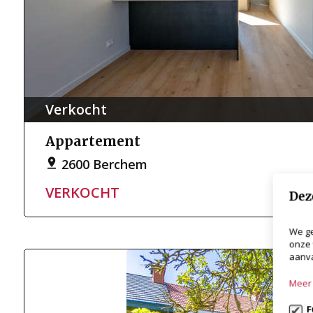
Verkocht
Appartement
2600 Berchem
VERKOCHT
Dez
We ge
onze 
aanva
Meer 
F