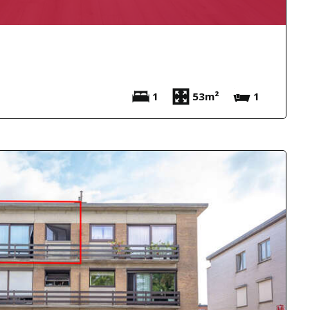
1
53m²
1