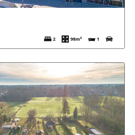
2
98m²
1