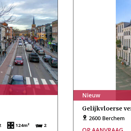
Nieuw
Gelijkvloerse v
2600 Berchem
2
124m²
2
OP AANVRAAG