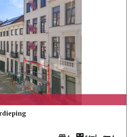
erdieping
1
64m²
1