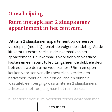
Omschrijving
Ruim instapklaar 2 slaapkamer
appartement in het centrum.
Dit ruim 2 slaapkamer appartement op de eerste
verdieping (met lift) geniet de volgende indeling: Via de
lift komt u rechtstreeks in de inkomhal van het
appartement. De inkomhal is voorzien van vestiaire
kasten en een apart toilet. Langsheen de dubbele deur
betreden we de ruime woonkamer (39m²) en open
keuken voorzien van alle toestellen. Verder een
badkamer voorzien van een douche en dubbele
wastafel, een berging/wasruimte en 2 slaapkamers
achteraan met toegang naar het ruim terras.
bijzonderheden: ruim overdekt terras achteraan met
een mooie diepte (2.5m) en breedte (6m), gans het
Lees meer
appartement voorzien van mooie parketvloer, een