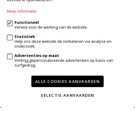
+32 3 288 34 70
Meer informatie
info@accentvastgoed.be
Functioneel
Vereist voor de werking van de website.
Volg ons op:
Statistiek
Help ons deze website de verbeteren via analyse en
onderzoek.
Advertenties op maat
Verkrijg gepersonaliseerde advertenties op basis van
surfgedrag.
ALLE COOKIES AANVAARDEN
Te koop
Te huur
Referenties
Contact
Verkopen met accent
SELECTIE AANVAARDEN
Wijzig cookie voorkeuren
voorwaarden
privacy
powered by Whise
website door FW4