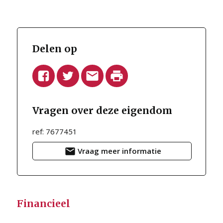
fietsenberging is voorzien in het gebouw. (De
onderliggende handelszaak zal in de nabije toekomst
worden omgevormd naar een gelijkvloers
appartement.)
Delen op
Mogelijkheid tot aankoop van een afgesloten
garagebox achteraan het gebouw (30.000€)
Vragen over deze eigendom
ref: 7677451
Vraag meer informatie
Financieel