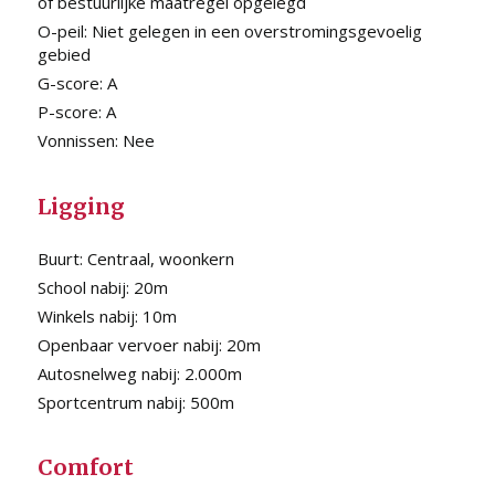
of bestuurlijke maatregel opgelegd
O-peil:
Niet gelegen in een overstromingsgevoelig
gebied
G-score:
A
P-score:
A
Vonnissen:
Nee
Ligging
Buurt:
Centraal, woonkern
School nabij:
20m
Winkels nabij:
10m
Openbaar vervoer nabij:
20m
Autosnelweg nabij:
2.000m
Sportcentrum nabij:
500m
Comfort