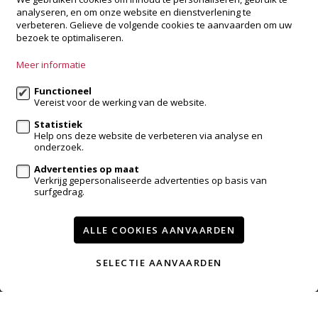
analyseren, en om onze website en dienstverlening te
Bredabaan 505
verbeteren. Gelieve de volgende cookies te aanvaarden om uw
2930 Brasschaat
bezoek te optimaliseren.
+32 3 288 34 70
Meer informatie
info@accentvastgoed.be
Functioneel
Vereist voor de werking van de website.
Volg ons op:
Statistiek
Help ons deze website de verbeteren via analyse en
onderzoek.
Advertenties op maat
Verkrijg gepersonaliseerde advertenties op basis van
surfgedrag.
ALLE COOKIES AANVAARDEN
Te koop
Te huur
Referenties
Contact
Verkopen met accent
SELECTIE AANVAARDEN
Wijzig cookie voorkeuren